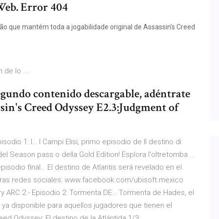
eb. Error 404
o que mantém toda a jogabilidade original de Assassin's Creed
 de lo ...
segundo contenido descargable, adéntrate
assin's Creed Odyssey E2.3:Judgment of
odio 1: I… I Campi Elisi, primo episodio de Il destino di
 del Season pass o della Gold Edition! Esplora l'oltretomba...
pisodio final… El destino de Atlantis será revelado en el
estras redes sociales: www.facebook.com/ubisoft.mexico
y ARC 2 - Episodio 2: Tormenta DE… Tormenta de Hades, el
á ya disponible para aquellos jugadores que tienen el
reed Odyssey: El destino de la Atlántida 1/3…