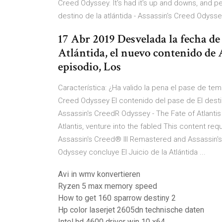
Creed Odyssey. It's had it's up and downs, and p
destino de la atlántida - Assassin's Creed Odysse
17 Abr 2019 Desvelada la fecha de
Atlántida, el nuevo contenido de 
episodio, Los
Característica: ¿Ha valido la pena el pase de temp
Creed Odyssey El contenido del pase de El destino
Assassin's CreedR Odyssey - The Fate of Atlanti
Atlantis, venture into the fabled This content 
Assassin's Creed® III Remastered and Assassin's
Odyssey concluye El Juicio de la Atlántida ...
Avi in wmv konvertieren
Ryzen 5 max memory speed
How to get 160 sparrow destiny 2
Hp color laserjet 2605dn technische daten
Intel hd 4600 driver win 10 x64