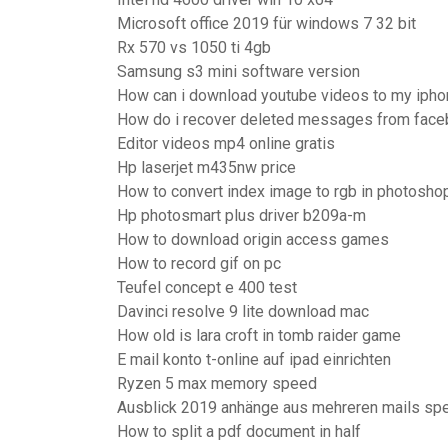
Microsoft office 2019 für windows 7 32 bit
Rx 570 vs 1050 ti 4gb
Samsung s3 mini software version
How can i download youtube videos to my ipho
How do i recover deleted messages from fac
Editor videos mp4 online gratis
Hp laserjet m435nw price
How to convert index image to rgb in photosho
Hp photosmart plus driver b209a-m
How to download origin access games
How to record gif on pc
Teufel concept e 400 test
Davinci resolve 9 lite download mac
How old is lara croft in tomb raider game
E mail konto t-online auf ipad einrichten
Ryzen 5 max memory speed
Ausblick 2019 anhänge aus mehreren mails spe
How to split a pdf document in half