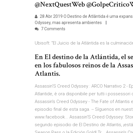
@NextQuestWeb @GolpeCriticoW
28 Abr 2019 O Destino de Atlântida é uma expansã
Odyssey, mas apresenta ambientes
7 Comments
Ubisoft: “El Juicio de la Atlántida es la culminación
En El destino de la Atlántida, el 
en los fabulosos reinos de la Ass
Atlantis.
Assassin'S Creed Odyssey : ARCO Narrativo 2 - Epis
Atlantide, è ora disponibile per tutti i possessori
Assassin's Creed Odyssey - The Fate of Atlantis e
episodio final de esta saga. -- Síguenos en nu
www.facebook... Assassin'S Creed Odyssey: Stor
segundo episodio de El Destino de Atlantis, ¡est
Season Pass o la Edición Gold! Tr... Assassin's C