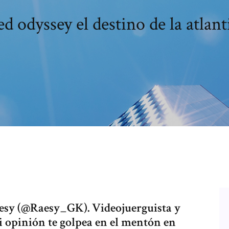
ed odyssey el destino de la atlant
aesy (@Raesy_GK). Videojuerguista y
i opinión te golpea en el mentón en