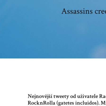
Assassins cre
Nejnovější tweety od uživatele R
RocknRolla (gatetes incluidos). M