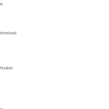
ay
e download
ghtsaber
ew