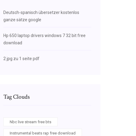
Deutsch-spanisch übersetzer kostenlos
ganze sätze google
Hp 650 laptop drivers windows 7 32 bit free
download
2 jpg zu 1 seite pdf
Tag Clouds
Nbc live stream free bts
Instrumental beats rap free download