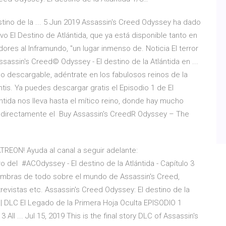
stino de la ... 5 Jun 2019 Assassin's Creed Odyssey ha dado
ivo El Destino de Atlántida, que ya está disponible tanto en
ores al Inframundo, "un lugar inmenso de. Noticia El terror
ssassin's Creed© Odyssey - El destino de la Atlántida en ...
ido descargable, adéntrate en los fabulosos reinos de la
is. Ya puedes descargar gratis el Episodio 1 de El
ántida nos lleva hasta el mítico reino, donde hay mucho
directamente el Buy Assassin's CreedR Odyssey – The
EON! Ayuda al canal a seguir adelante:
 del #ACOdyssey - El destino de la Atlántida - Capítulo 3
Sombras de todo sobre el mundo de Assassin's Creed,
revistas etc. Assassin's Creed Odyssey: El destino de la
y | DLC El Legado de la Primera Hoja Oculta EPISODIO 1
l ... Jul 15, 2019 This is the final story DLC of Assassin's