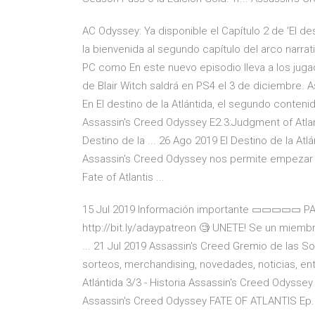
AC Odyssey: Ya disponible el Capítulo 2 de 'El de
la bienvenida al segundo capítulo del arco narrat
PC como En este nuevo episodio lleva a los jugad
de Blair Witch saldrá en PS4 el 3 de diciembre. A
En El destino de la Atlántida, el segundo conten
Assassin's Creed Odyssey E2.3:Judgment of Atlant
Destino de la ... 26 Ago 2019 El Destino de la Atl
Assassin's Creed Odyssey nos permite empezar 
Fate of Atlantis ...
15 Jul 2019 Información importante ▭▭▭▭▭ PATR
http://bit.ly/adaypatreon 🧐 UNETE! Se un miembro
... 21 Jul 2019 Assassin's Creed Gremio de las 
sorteos, merchandising, novedades, noticias, ent
Atlántida 3/3 - Historia Assassin's Creed Odysse
Assassin's Creed Odyssey FATE OF ATLANTIS Ep. 3 Al