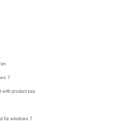
fen
ows 7
 with product key
d für windows 7