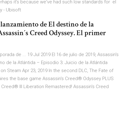
erhaps it's because we've had such low standards for el
y - Ubisoft
 lanzamiento de El destino de la
Assassin´s Creed Odyssey. El primer
orada de ... 19 Jul 2019 El 16 de julio de 2019, Assassin's
 de la Atlántida – Episodio 3: Juicio de la Atlántida
s on Steam Apr 23, 2019 In the second DLC, The Fate of
requires the base game Assassin's Creed® Odyssey PLUS
 Creed® III Liberation Remastered! Assassin's Creed